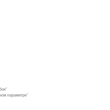
бок"
ьном параметре"