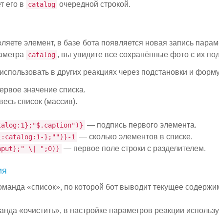
т его в
очередной строкой.
catalog
вляете элемент, в базе бота появляется новая запись парам
раметра
, вы увидите все сохранённые фото с их по
catalog
спользовать в других реакциях через подстановки и форм
рвое значение списка.
есь список (массив).
— подпись первого элемента.
talog:1};"$.caption")}
— сколько элементов в списке.
l:catalog:1-};"")}-1
— первое поле строки с разделителем.
nput};" \| ";0)}
ия
манда «список», по которой бот выводит текущее содержи
нда «очистить», в настройке параметров реакции использ