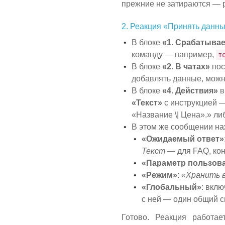
прежние не затираются — р
2. Реакция «Принять данн
В блоке
«1. Срабатывае
команду — например,
т
В блоке
«2. В чатах»
пос
добавлять данные, можн
В блоке
«4. Действия»
в
«Текст»
с инструкцией —
«Название \| Цена».» ли
В этом же сообщении н
«Ожидаемый ответ»
Текст
— для FAQ, кон
«Параметр пользов
«Режим»
:
«Хранить в
«Глобальный»
: вкл
с ней — один общий с
Готово. Реакция работа