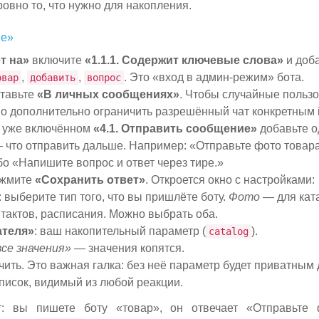
овно то, что нужно для накопления.
ые»
т на»
включите
«1.1.1. Содержит ключевые слова»
и доба
,
,
. Это «вход в админ-режим» бота.
овар
добавить
вопрос
тавьте
«В личных сообщениях»
. Чтобы случайные пользо
о дополнительно ограничить разрешённый чат конкретным i
 уже включённом
«4.1. Отправить сообщение»
добавьте о
 что отправить дальше. Например: «Отправьте фото товар
бо «Напишите вопрос и ответ через тире.»
ажмите
«Сохранить ответ»
. Откроется окно с настройками:
: выберите тип того, что вы пришлёте боту.
Фото
— для ката
тактов, расписания. Можно выбрать оба.
ателя»
: ваш накопительный параметр (
).
catalog
се значения»
— значения копятся.
ючить. Это важная галка: без неё параметр будет приватным
писок, видимый из любой реакции.
ет: вы пишете боту «товар», он отвечает «Отправьт