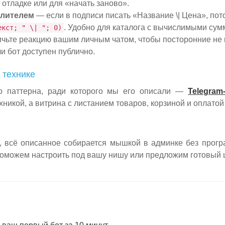
 отладке или для «начать заново».
елителем
— если в подписи писать «Название \| Цена», по
. Удобно для каталога с вычислимыми сум
екст; " \| "; 0)
чьте реакцию вашим личным чатом, чтобы посторонние не м
и бот доступен публично.
 технике
о паттерна, ради которого мы его описали —
Telegram
хникой, а витрина с листанием товаров, корзиной и оплатой
, всё описанное собирается мышкой в админке без прогр
поможем настроить под вашу нишу или предложим готовый 