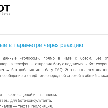
ные в параметре через реакцию
ь данные «голосом», прямо в чате с ботом, без от
вар на телефон → отправил боту с подписью → бот сохрани
вет → бот добавил их в базу FAQ. Это называется «нако
т сообщение и кладёт его очередной строкой в общий списо
уг — фото с ценой и названием.
вет» для бота-консультанта.
лиалов — текст и геолокация.