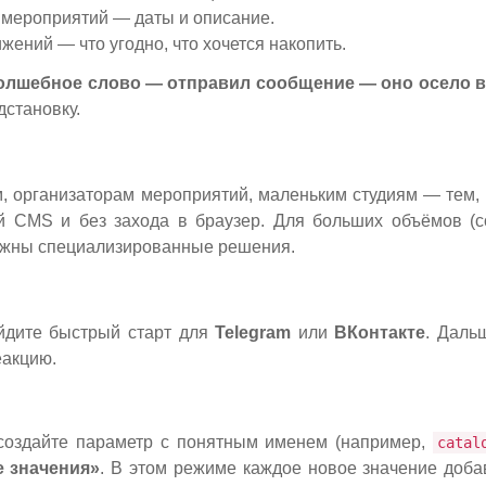
 мероприятий — даты и описание.
ижений — что угодно, что хочется накопить.
волшебное слово — отправил сообщение — оно осело 
дстановку.
, организаторам мероприятий, маленьким студиям — тем, 
ой CMS и без захода в браузер. Для больших объёмов (
нужны специализированные решения.
йдите быстрый старт для
Telegram
или
ВКонтакте
. Даль
еакцию.
оздайте параметр с понятным именем (например,
catal
е значения»
. В этом режиме каждое новое значение добав