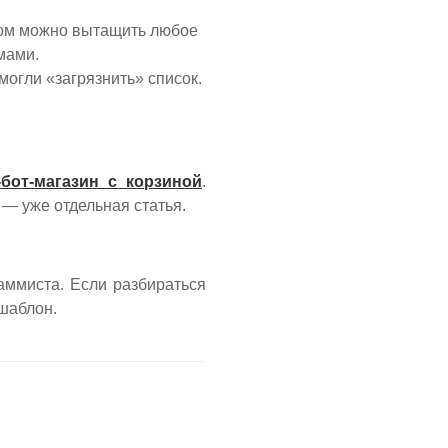
том можно вытащить любое
мами.
огли «загрязнить» список.
-бот-магазин с корзиной
.
 — уже отдельная статья.
аммиста. Если разбираться
шаблон.