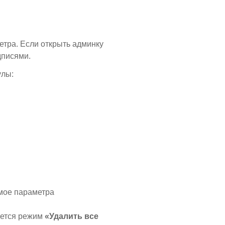
етра. Если открыть админку
дписями.
улы:
мое параметра
уется режим
«Удалить все