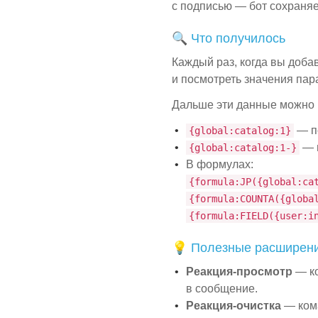
с подписью — бот сохраняе
🔍 Что получилось
Каждый раз, когда вы доба
и посмотреть значения па
Дальше эти данные можно и
— пе
{global:catalog:1}
— в
{global:catalog:1-}
В формулах:
{formula:JP({global:ca
{formula:COUNTA({globa
{formula:FIELD({user:i
💡 Полезные расширен
Реакция-просмотр
— ко
в сообщение.
Реакция-очистка
— кома