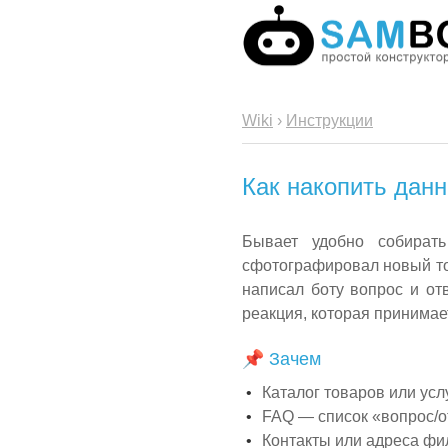
Wiki
›
Инструкции
Как накопить дан
Бывает удобно собират
сфотографировал новый то
написал боту вопрос и от
реакция, которая принимае
📌 Зачем
Каталог товаров или усл
FAQ — список «вопрос/от
Контакты или адреса фи