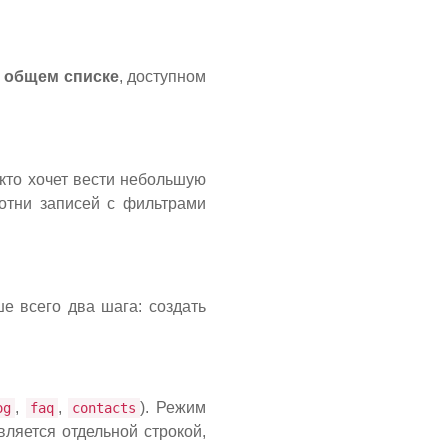
в общем списке
, доступном
кто хочет вести небольшую
сотни записей с фильтрами
ше всего два шага: создать
,
,
). Режим
og
faq
contacts
ляется отдельной строкой,